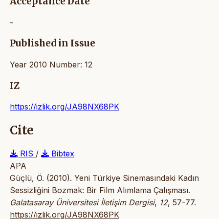
Acceptance Date
-
Published in Issue
Year 2010 Number: 12
IZ
https://izlik.org/JA98NX68PK
Cite
RIS
/
Bibtex
APA
Güçlü, Ö. (2010). Yeni Türkiye Sinemasındaki Kadın
Sessizliğini Bozmak: Bir Film Alımlama Çalışması.
Galatasaray Üniversitesi İletişim Dergisi
,
12
, 57-77.
https://izlik.org/JA98NX68PK