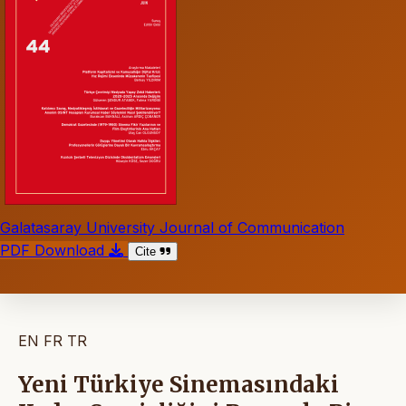
Galatasaray University Journal of Communication
PDF Download
Cite
EN
FR
TR
Yeni Türkiye Sinemasındaki