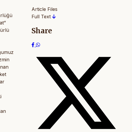
Article Files
ürlüğü
Full Text
at”
Share
türlü
uğumuz
izmin
anan
ket
lar
.
i
lan