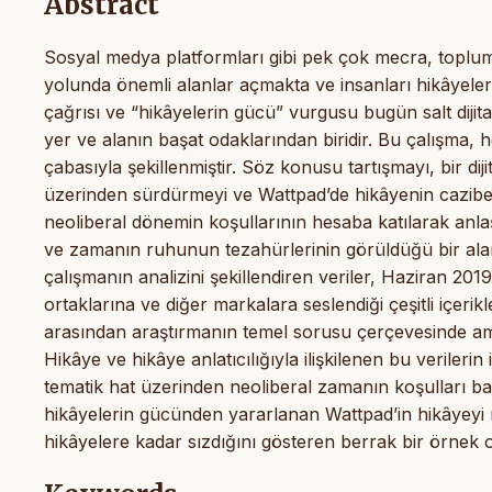
Abstract
Sosyal medya platformları gibi pek çok mecra, toplum
yolunda önemli alanlar açmakta ve insanları hikâyele
çağrısı ve “hikâyelerin gücü” vurgusu bugün salt dijital 
yer ve alanın başat odaklarından biridir. Bu çalışma,
çabasıyla şekillenmiştir. Söz konusu tartışmayı, bir 
üzerinden sürdürmeyi ve Wattpad’de hikâyenin cazibe
neoliberal dönemin koşullarının hesaba katılarak anlaş
ve zamanın ruhunun tezahürlerinin görüldüğü bir alan
çalışmanın analizini şekillendiren veriler, Haziran 2019
ortaklarına ve diğer markalara seslendiği çeşitli içerikl
arasından araştırmanın temel sorusu çerçevesinde am
Hikâye ve hikâye anlatıcılığıyla ilişkilenen bu verilerin i
tematik hat üzerinden neoliberal zamanın koşulları b
hikâyelerin gücünden yararlanan Wattpad’in hikâyeyi m
hikâyelere kadar sızdığını gösteren berrak bir örnek