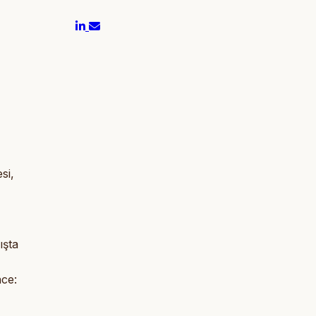
si,
ışta
nce: