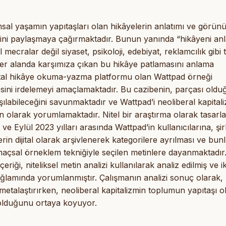
sal yaşamın yapıtaşları olan hikâyelerin anlatımı ve görün
rini paylaşmaya çağırmaktadır. Bunun yanında “hikâyeni anl
mecralar değil siyaset, psikoloji, edebiyat, reklamcılık gibi 
 her alanda karşımıza çıkan bu hikâye patlamasını anlama
dijital hikâye okuma-yazma platformu olan Wattpad örneği
sini irdelemeyi amaçlamaktadır. Bu cazibenin, parçası old
ılabileceğini savunmaktadır ve Wattpad’i neoliberal kapital
 olarak yorumlamaktadır. Nitel bir araştırma olarak tasarl
 ve Eylül 2023 yılları arasında Wattpad’in kullanıcılarına, şir
erin dijital olarak arşivlenerek kategorilere ayrılması ve bun
açsal örneklem tekniğiyle seçilen metinlere dayanmaktadır
çeriği, niteliksel metin analizi kullanılarak analiz edilmiş ve ik
ağlamında yorumlanmıştır. Çalışmanın analizi sonuç olarak,
etalaştırırken, neoliberal kapitalizmin toplumun yapıtaşı o
 olduğunu ortaya koyuyor.