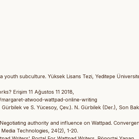
a youth subculture. Yüksek Lisans Tezi, Yeditepe Üniversite
ks? Erişim 11 Ağustos 11 2018,
/margaret-atwood-wattpad-online-writing
. Gürbilek ve S. Yücesoy, Çev.). N. Gürbilek (Der.), Son Bak
: Negotiating authority and influence on Wattpad. Converge
 Media Technologies, 24(2), 1-20.
ttpad Writers' Portal For Wattpad Writers. Röportaj Yapan