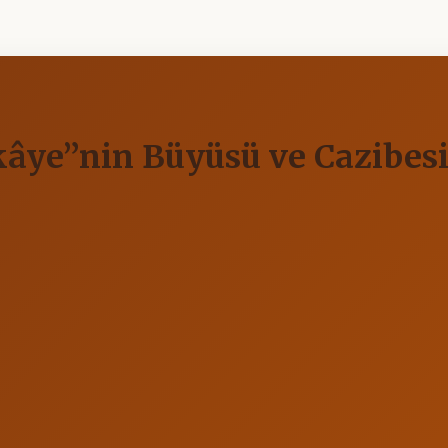
kâye”nin Büyüsü ve Cazibes