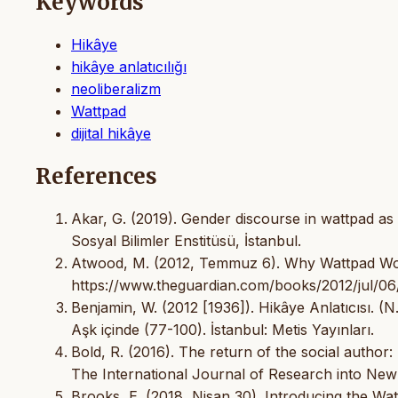
Keywords
Hikâye
hikâye anlatıcılığı
neoliberalizm
Wattpad
dijital hikâye
References
Akar, G. (2019). Gender discourse in wattpad as 
Sosyal Bilimler Enstitüsü, İstanbul.
Atwood, M. (2012, Temmuz 6). Why Wattpad Wor
https://www.theguardian.com/books/2012/jul/06
Benjamin, W. (2012 [1936]). Hikâye Anlatıcısı. (N
Aşk içinde (77-100). İstanbul: Metis Yayınları.
Bold, R. (2016). The return of the social author
The International Journal of Research into New
Brooks, E. (2018, Nisan 30). Introducing the Wa