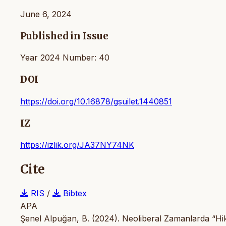
June 6, 2024
Published in Issue
Year 2024 Number: 40
DOI
https://doi.org/10.16878/gsuilet.1440851
IZ
https://izlik.org/JA37NY74NK
Cite
RIS
/
Bibtex
APA
Şenel Alpuğan, B. (2024). Neoliberal Zamanlarda “H