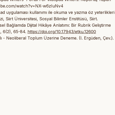
outube.com/watch?v=NX-w6zIuNv4
pad uygulaması kullanımı ile okuma ve yazma öz yeterlikleri
, Siirt Üniversitesi, Sosyal Bilimler Enstitüsü, Siirt.
tsel Bağlamda Dijital Hikâye Anlatımı: Bir Rubrik Geliştirme
, 6(2), 65-84.
https://doi.org/10.17943/etku.12600
lı - Neoliberal Toplum Üzerine Deneme. (I. Ergüden, Çev.).