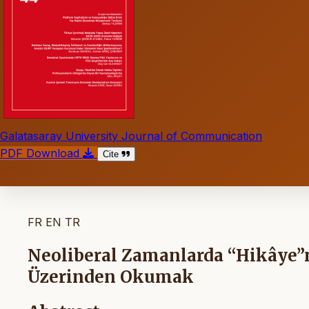
Galatasaray University Journal of Communication
PDF Download
Cite
FR
EN
TR
Neoliberal Zamanlarda “Hikâye”
Üzerinden Okumak