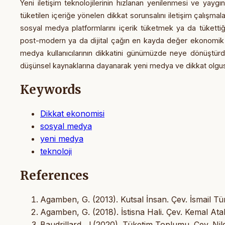
Yeni iletişim teknolojilerinin hızlanan yenilenmesi ve yaygı
tüketilen içeriğe yönelen
dikkat sorunsalını iletişim çalışm
sosyal medya platformlarını içerik tüketmek ya da
tüketti
post-modern ya da dijital çağın en kayda değer ekonomi
medya kullanıcılarının dikkatini günümüzde neye dönüştürd
düşünsel kaynaklarına dayanarak yeni medya ve dikkat
olgus
Keywords
Dikkat ekonomisi
sosyal medya
yeni medya
teknoloji
References
Agamben, G. (2013). Kutsal İnsan. Çev. İsmail Tür
Agamben, G. (2018). İstisna Hali. Çev. Kemal Ataka
Baudrillard, J.(2020). Tüketim Toplumu. Çev. Nilg