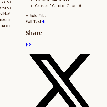
n ya da
Crossref Citation Count
6
a ya da
 dikkat,
Article Files
nmasının
Full Text
maların
Share