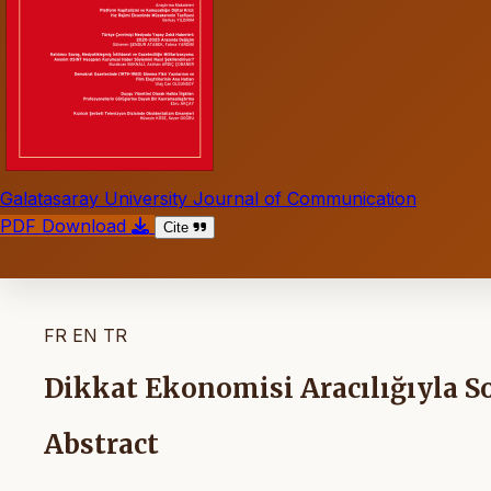
Galatasaray University Journal of Communication
PDF Download
Cite
FR
EN
TR
Dikkat Ekonomisi Aracılığıyla 
Abstract