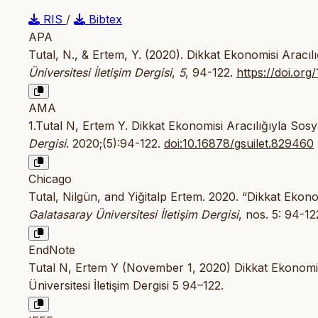
RIS
/
Bibtex
APA
Tutal, N., & Ertem, Y. (2020). Dikkat Ekonomisi Arac
Üniversitesi İletişim Dergisi
,
5
, 94-122.
https://doi.org
AMA
1.Tutal N, Ertem Y. Dikkat Ekonomisi Aracılığıyla S
Dergisi
. 2020;(5):94-122.
doi:10.16878/gsuilet.829460
Chicago
Tutal, Nilgün, and Yiğitalp Ertem. 2020. “Dikkat Eko
Galatasaray Üniversitesi İletişim Dergisi
, nos. 5: 94-1
EndNote
Tutal N, Ertem Y (November 1, 2020) Dikkat Ekonomi
Üniversitesi İletişim Dergisi 5 94–122.