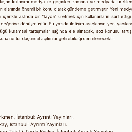
nlaşan kullanımı
medya ile geçirilen zamana ve medyada üretile
aları alanında önemli bir konu olarak gündeme
getirmiştir. Yeni medy
ği içerikle aslında bir “fayda” üretmek için kullananların sarf ettiği
k değerine dönüşmüştür.
Bu yazıda iletişim araçlarının yeni yapıla
üğü kuramsal tartışmalar ışığında ele alınacak,
söz konusu tartış
una ne tür düşünsel açılımlar getirebildiği serimlenecektir.
kmen, İstanbul: Ayrıntı Yayınları.
y, İstanbul: Ayrıntı Yayınları.
ün Tutal & Ferda Keskin, İstanbul: Ayrıntı Yayınları.