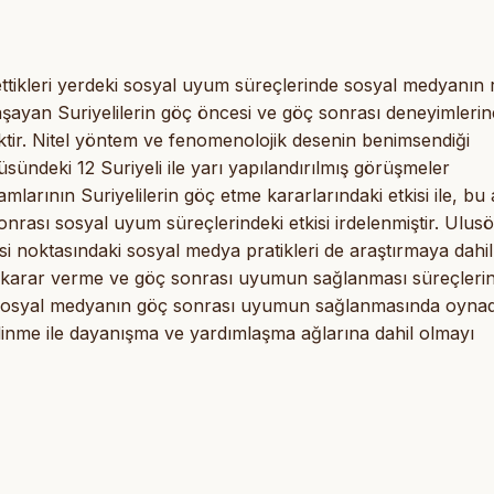
ç ettikleri yerdeki sosyal uyum süreçlerinde sosyal medyanın
şayan Suriyelilerin göç öncesi ve göç sonrası deneyimlerin
ektir. Nitel yöntem ve fenomenolojik desenin benimsendiği
ündeki 12 Suriyeli ile yarı yapılandırılmış görüşmeler
mlarının Suriyelilerin göç etme kararlarındaki etkisi ile, bu
nrası sosyal uyum süreçlerindeki etkisi irdelenmiştir. Ulusö
esi noktasındaki sosyal medya pratikleri de araştırmaya dahil
çe karar verme ve göç sonrası uyumun sağlanması süreçleri
r. Sosyal medyanın göç sonrası uyumun sağlanmasında oynad
 edinme ile dayanışma ve yardımlaşma ağlarına dahil olmayı