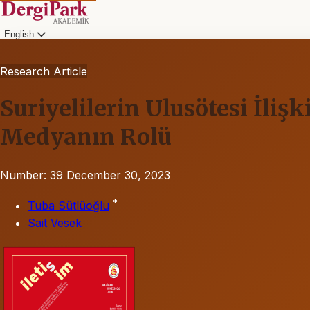
English
Research Article
Suriyelilerin Ulusötesi İli
Medyanın Rolü
Number: 39
December 30, 2023
*
Tuba Sütlüoğlu
Sait Vesek