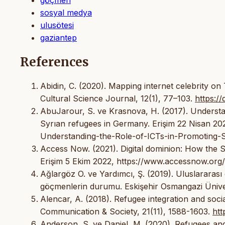
sosyal medya
ulusötesi
gaziantep
References
Abidin, C. (2020). Mapping internet celebrity on 
Cultural Science Journal, 12(1), 77–103.
https://
AbuJarour, S. ve Krasnova, H. (2017). Understan
Syrıan refugees in Germany. Erişim 22 Nisan 2
Understanding-the-Role-of-ICTs-in-Promoting-
Access Now. (2021). Digital dominion: How the Sy
Erişim 5 Ekim 2022, https://www.accessnow.org/
Ağlargöz O. ve Yardımcı, Ş. (2019). Uluslararası dü
göçmenlerin durumu. Eskişehir Osmangazi Ünivers
Alencar, A. (2018). Refugee integration and socia
Communication & Society, 21(11), 1588-1603.
htt
Anderson, S. ve Daniel, M. (2020). Refugees and 