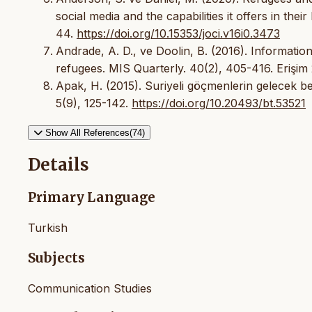
social media and the capabilities it offers in th
44.
https://doi.org/10.15353/joci.v16i0.3473
Andrade, A. D., ve Doolin, B. (2016). Informati
refugees. MIS Quarterly. 40(2), 405-416. Erişim 2
Apak, H. (2015). Suriyeli göçmenlerin gelecek bek
5(9), 125-142.
https://doi.org/10.20493/bt.53521
Show All References(74)
Details
Primary Language
Turkish
Subjects
Communication Studies