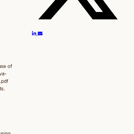
.
ase of
va-
.pdf
ts.
using