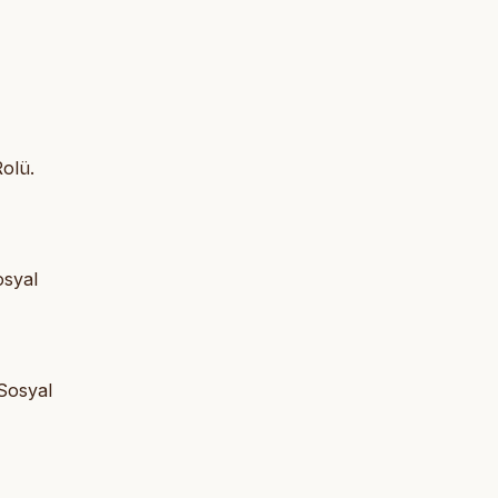
Rolü.
osyal
 Sosyal