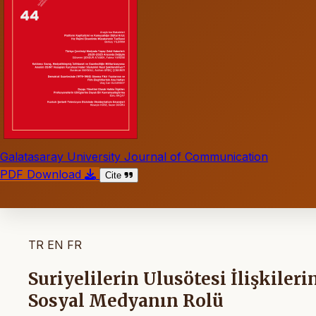
Galatasaray University Journal of Communication
PDF Download
Cite
TR
EN
FR
Suriyelilerin Ulusötesi İlişkile
Sosyal Medyanın Rolü