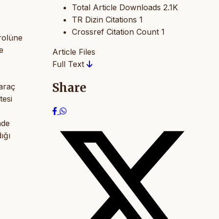
Total Article Downloads
2.1K
TR Dizin Citations
1
Crossref Citation Count
1
 rolüne
e
Article Files
Full Text
Share
 araç
tesi
nde
ığı