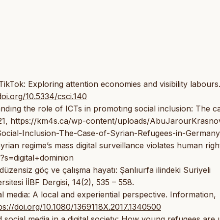
TikTok: Exploring attention economies and visibility labours
doi.org/10.5334/csci.140
dıng the role of ICTs in promotıng social inclusion: The c
021, https://km4s.ca/wp-content/uploads/AbuJarourKrasno
Social-Inclusion-The-Case-of-Syrian-Refugees-in-Germany
rian regime’s mass digital surveillance violates human righ
?s=digital+dominion
zensiz göç ve çalışma hayatı: Şanlıurfa ilindeki Suriyeli
itesi İİBF Dergisi, 14(2), 535 – 558.
l media: A local and experiential perspective. Information,
ps://doi.org/10.1080/1369118X.2017.1340500
social media in a digital society: How young refugees are 