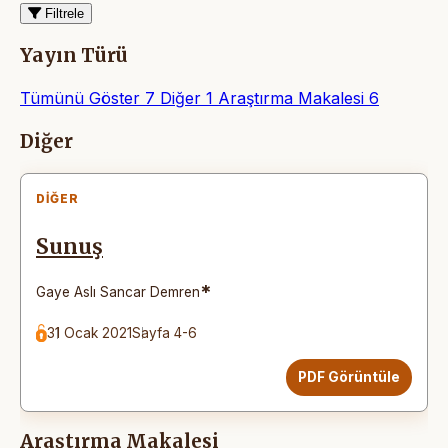
Filtrele
Yayın Türü
Tümünü Göster
7
Diğer
1
Araştırma Makalesi
6
Makaleler
Diğer
DIĞER
Sunuş
*
Gaye Aslı Sancar Demren
31 Ocak 2021
Sayfa 4-6
PDF Görüntüle
Araştırma Makalesi