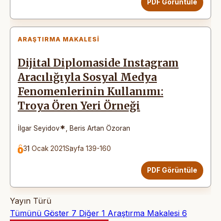
PDF Görüntüle
ARAŞTIRMA MAKALESI
Dijital Diplomaside Instagram
Aracılığıyla Sosyal Medya
Fenomenlerinin Kullanımı:
Troya Ören Yeri Örneği
*
İlgar Seyidov
,
Beris Artan Özoran
31 Ocak 2021
Sayfa 139-160
PDF Görüntüle
Yayın Türü
Tümünü Göster
7
Diğer
1
Araştırma Makalesi
6