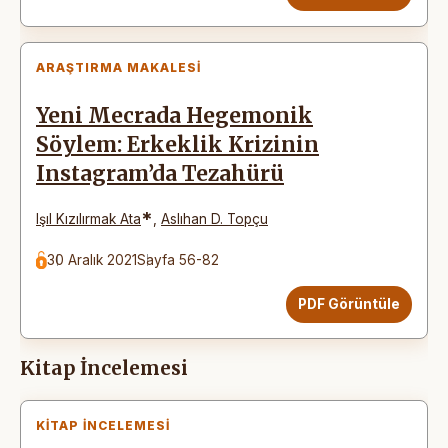
ARAŞTIRMA MAKALESI
Yeni Mecrada Hegemonik
Söylem: Erkeklik Krizinin
Instagram’da Tezahürü
*
Işıl Kızılırmak Ata
,
Aslıhan D. Topçu
30 Aralık 2021
Sayfa 56-82
PDF Görüntüle
Kitap İncelemesi
KITAP İNCELEMESI