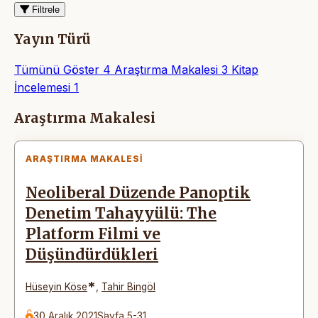
Filtrele
Yayın Türü
Tümünü Göster
4
Araştırma Makalesi
3
Kitap
İncelemesi
1
Makaleler
Araştırma Makalesi
ARAŞTIRMA MAKALESI
Neoliberal Düzende Panoptik
Denetim Tahayyülü: The
Platform Filmi ve
Düşündürdükleri
*
Hüseyin Köse
,
Tahir Bingöl
30 Aralık 2021
Sayfa 5-31