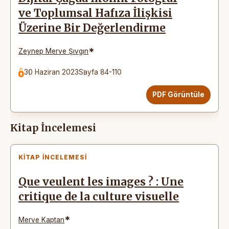
ve Toplumsal Hafıza İlişkisi
Üzerine Bir Değerlendirme
*
Zeynep Merve Şıvgın
30 Haziran 2023
Sayfa 84-110
PDF Görüntüle
Kitap İncelemesi
KITAP İNCELEMESI
Que veulent les images ? : Une
critique de la culture visuelle
*
Merve Kaptan