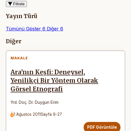
Filtrele
Yayın Türü
Tümünü Göster
6
Diğer
6
Makaleler
Diğer
MAKALE
Ara’nın Keşfi: Deneysel,
Yenilikçi Bir Yöntem Olarak
Görsel Etnografi
Yrd. Doç. Dr. Duygun Erim
1 Ağustos 2011
Sayfa 9-27
PDF Görüntüle