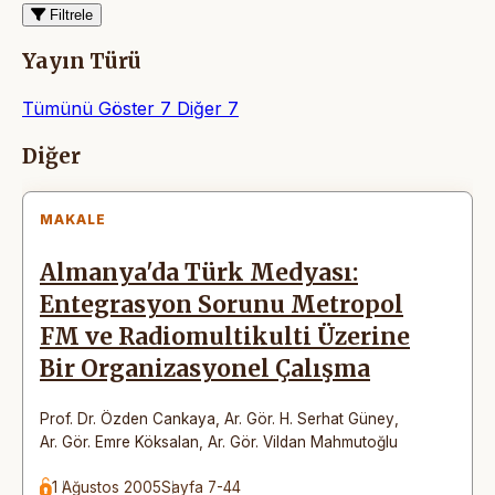
Filtrele
Yayın Türü
Tümünü Göster
7
Diğer
7
Makaleler
Diğer
MAKALE
Almanya'da Türk Medyası:
Entegrasyon Sorunu Metropol
FM ve Radiomultikulti Üzerine
Bir Organizasyonel Çalışma
Prof. Dr. Özden Cankaya
,
Ar. Gör. H. Serhat Güney
,
Ar. Gör. Emre Köksalan
,
Ar. Gör. Vildan Mahmutoğlu
1 Ağustos 2005
Sayfa 7-44