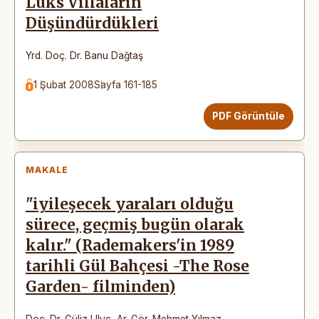
Lüks Villaların
Düşündürdükleri
Yrd. Doç. Dr. Banu Dağtaş
1 Şubat 2008
Sayfa 161-185
PDF Görüntüle
MAKALE
"iyileşecek yaraları olduğu
sürece, geçmiş bugün olarak
kalır." (Rademakers'in 1989
tarihli Gül Bahçesi -The Rose
Garden- filminden)
Doç. Dr. Güliz Uluç
,
Ar. Gör. Mehmet Yılmaz