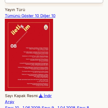
Yayın Türü
Tümünü Göster
10
Diğer
10
Sayı Kapak Resmi
İndir
Arşiv
Sayı: 10 , 1.06.2009
Sayı: 9 , 1.04.2008
Sayı: 8 ,